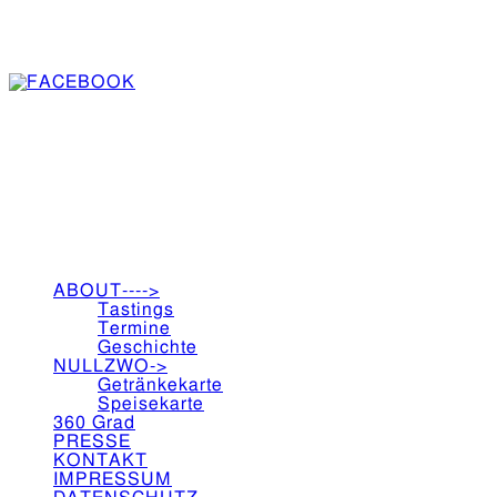
test
1
Speisekarte 1
2
Seite 2
ABOUT---->
Tastings
Termine
Geschichte
NULLZWO->
Getränkekarte
Speisekarte
360 Grad
PRESSE
KONTAKT
IMPRESSUM